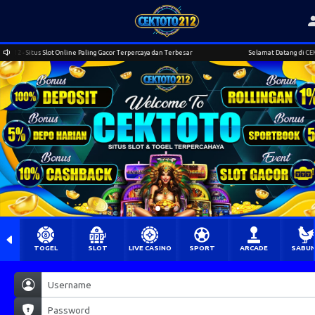
 - Situs Slot Online Paling Gacor Terpercaya dan Terbesar
Selamat Datang di CEKTOTO
TOGEL
SLOT
LIVE CASINO
SPORT
ARCADE
SABU