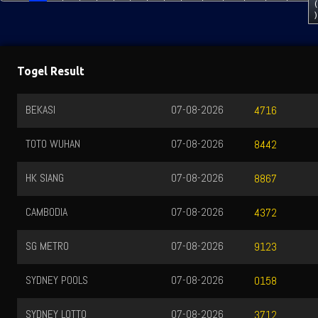
(
)
Togel Result
BEKASI
07-08-2026
4716
TOTO WUHAN
07-08-2026
8442
HK SIANG
07-08-2026
8867
CAMBODIA
07-08-2026
4372
SG METRO
07-08-2026
9123
SYDNEY POOLS
07-08-2026
0158
SYDNEY LOTTO
07-08-2026
3712