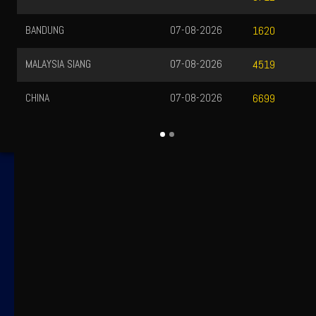
BANDUNG
07-08-2026
1620
MALAYSIA SIANG
07-08-2026
4519
CHINA
07-08-2026
6699