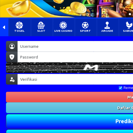
TOGEL
SLOT
LIVE CASINO
SPORT
ARCADE
SABU
Reme
Ma
Daftar 
Predik