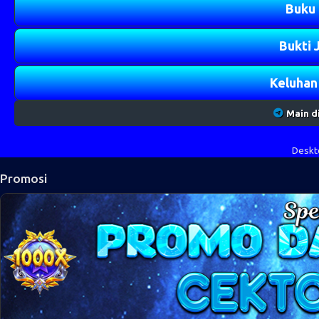
Buku
Bukti 
Keluha
Main d
Deskt
Promosi