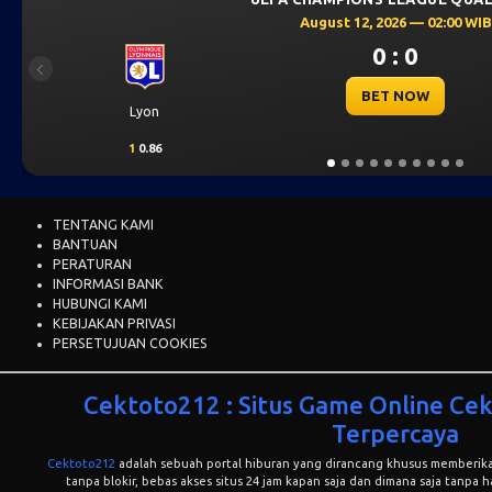
Previous
Sparta Praha
SK Sturm Graz
-1
0.96
-0.5
0.95
TENTANG KAMI
BANTUAN
PERATURAN
INFORMASI BANK
HUBUNGI KAMI
KEBIJAKAN PRIVASI
PERSETUJUAN COOKIES
Cektoto212 : Situs Game Online Ce
Terpercaya
Cektoto212
adalah sebuah portal hiburan yang dirancang khusus memberi
tanpa blokir, bebas akses situs 24 jam kapan saja dan dimana saja tanpa ha