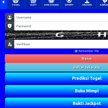
TOGEL
SLOT
LIVE CASINO
SPORT
ARCADE
SABU
Remember Me
Masuk
Daftar Sekarang
Prediksi Togel
Buku Mimpi
Bukti Jackpot