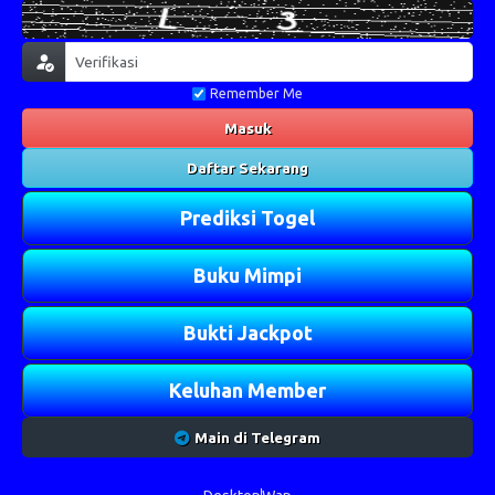
Remember Me
Masuk
Daftar Sekarang
Prediksi Togel
Buku Mimpi
Bukti Jackpot
Keluhan Member
Main di Telegram
Desktop
Wap