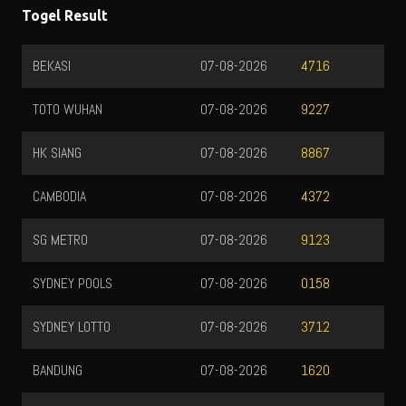
Togel Result
BEKASI
07-08-2026
4716
TOTO WUHAN
07-08-2026
9227
HK SIANG
07-08-2026
8867
CAMBODIA
07-08-2026
4372
SG METRO
07-08-2026
9123
SYDNEY POOLS
07-08-2026
0158
SYDNEY LOTTO
07-08-2026
3712
BANDUNG
07-08-2026
1620