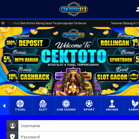
12 - Situs Slot Online Paling Gacor Terpercaya dan Terbesar
Selamat Datang di CEKTOT
TOGEL
SLOT
LIVE CASINO
SPORT
ARCADE
SABU