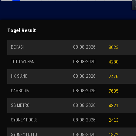
(
)
Togel Result
BEKASI
08-08-2026
8023
TOTO WUHAN
08-08-2026
4280
HK SIANG
08-08-2026
2476
CAMBODIA
08-08-2026
7635
SG METRO
08-08-2026
4821
SYDNEY POOLS
08-08-2026
2413
SYDNEY LOTTO
08-08-2026
1377