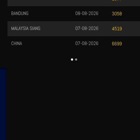
BANDUNG
08-08-2026
3058
MALAYSIA SIANG
07-08-2026
4519
CHINA
07-08-2026
6699