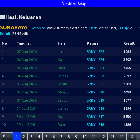
Desktop
Wap
Hasil Keluaran
SURABAYA
Website:
www.surabayalotto.com
, Hari:
Setiap Hari
, Tutup:
23:30
Result:
23:45 WIB
No
Tanggal
Hari
Pasaran
Result
1
07 Aug 2026
Jumat
SRBY - 525
1064
2
06 Aug 2026
Kamis
SRBY - 524
3892
3
05 Aug 2026
Rabu
SRBY - 523
4765
4
04 Aug 2026
Selasa
SRBY - 522
2017
5
03 Aug 2026
Senin
SRBY - 521
3981
6
02 Aug 2026
Minggu
SRBY - 520
6453
7
01 Aug 2026
Sabtu
SRBY - 519
1077
8
31 Jul 2026
Jumat
SRBY - 518
2894
9
30 Jul 2026
Kamis
SRBY - 517
3750
10
29 Jul 2026
Rabu
SRBY - 516
4186
First
1
2
3
4
5
6
7
8
9
10
11
12
13
14
15