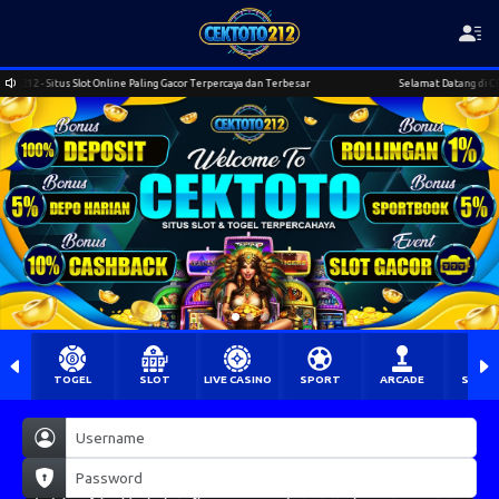
12 - Situs Slot Online Paling Gacor Terpercaya dan Terbesar
Selamat Datang di CEKTOT
TOGEL
SLOT
LIVE CASINO
SPORT
ARCADE
SABU