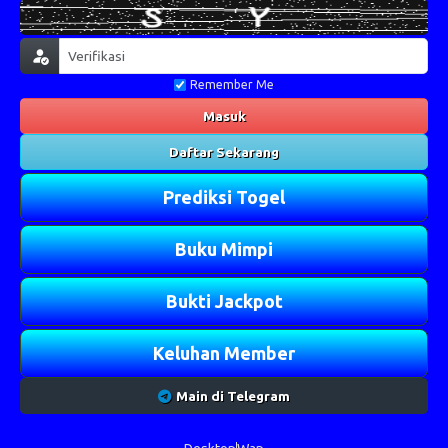
Remember Me
Masuk
Daftar Sekarang
Prediksi Togel
Buku Mimpi
Bukti Jackpot
Keluhan Member
Main di Telegram
Desktop
Wap