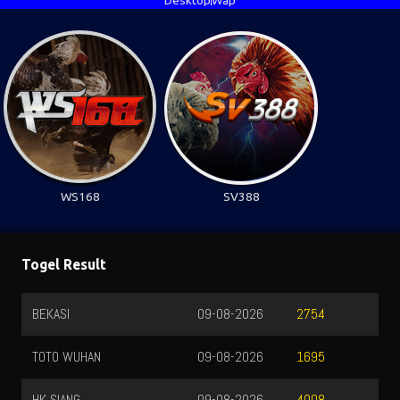
WS168
SV388
Togel Result
BEKASI
09-08-2026
2754
TOTO WUHAN
09-08-2026
1695
HK SIANG
09-08-2026